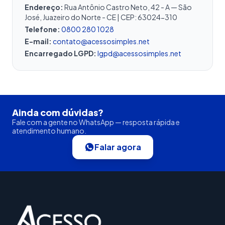
Endereço:
Rua Antônio Castro Neto, 42 - A — São
José, Juazeiro do Norte - CE | CEP: 63024-310
Telefone:
0800 280 1028
E-mail:
contato@acessosimples.net
Encarregado LGPD:
lgpd@acessosimples.net
Ainda com dúvidas?
Fale com a gente no WhatsApp — resposta rápida e
atendimento humano.
Falar agora