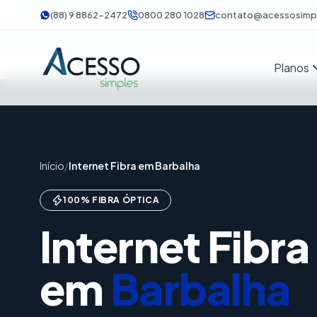
(88) 9 8862-2472
0800 280 1028
contato@acessosimpl
Planos
Início
/
Internet Fibra em Barbalha
100% FIBRA ÓPTICA
Internet Fibr
em
Barbalha