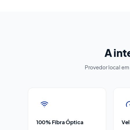
A int
Provedor local em
100% Fibra Óptica
Vel