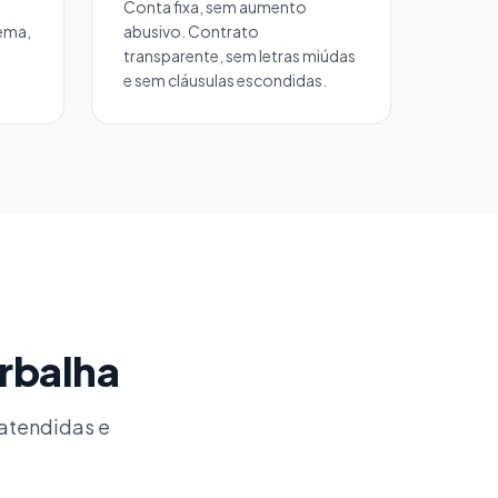
Conta fixa, sem aumento
ema,
abusivo. Contrato
transparente, sem letras miúdas
e sem cláusulas escondidas.
rbalha
 atendidas e