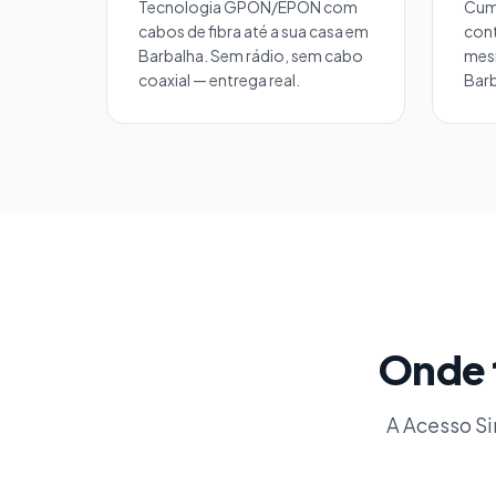
Tecnologia GPON/EPON com
Cum
cabos de fibra até a sua casa em
cont
Barbalha. Sem rádio, sem cabo
mes
coaxial — entrega real.
Barb
Onde 
A Acesso Si