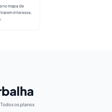
ja no mapa de
trarem interesse,
s.
rbalha
 Todos os planos