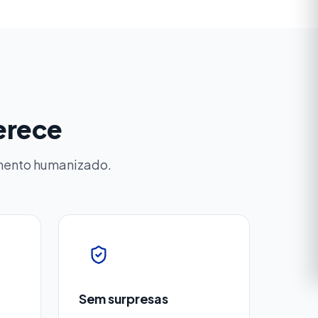
merece
imento humanizado.
Sem surpresas