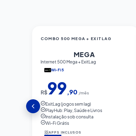
COMBO 500 MEGA + EXITLAG
500
MEGA
Internet 500 Mega + ExitLag
Wi-Fi 5
99
,90
R$
/mês
ExitLag (jogos sem lag)
PlayHub: Play, Saúde e Livros
Instalação sob consulta
Wi-Fi Grátis
APPS INCLUSOS