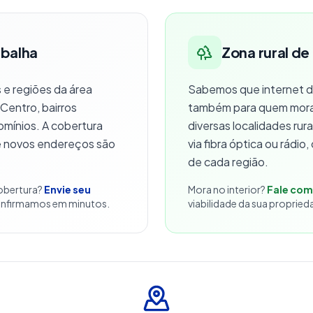
rbalha
Zona rural de
 e regiões da área
Sabemos que internet de
 Centro, bairros
também para quem mor
omínios. A cobertura
diversas localidades rur
e novos endereços são
via fibra óptica ou rádio
de cada região.
cobertura?
Envie seu
Mora no interior?
Fale com
nfirmamos em minutos.
viabilidade da sua propried