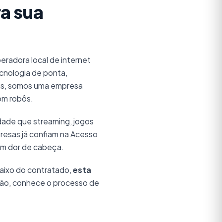
a sua
eradora local de internet
ecnologia de ponta,
ais, somos uma empresa
om robôs.
dade que streaming, jogos
presas já confiam na Acesso
em dor de cabeça.
aixo do contratado,
esta
gião, conhece o processo de