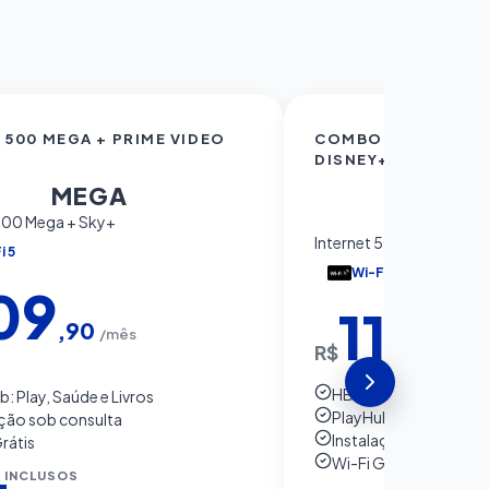
500 MEGA + PRIME VIDEO
COMBO 500 MEGA +
00
DISNEY+
500
MEGA
ME
 500 Mega + Sky+
Internet 500 Mega + HB
i 5
Wi-Fi 5
09
119
,90
/mês
,90
R$
/m
HBO Max ou Disney+
: Play, Saúde e Livros
PlayHub: Play, Saúde e
ação sob consulta
Instalação sob consu
rátis
Wi-Fi Grátis
 INCLUSOS