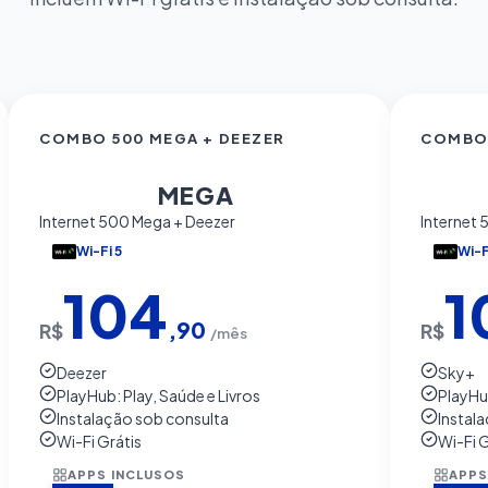
COMBO 500 MEGA + DEEZER
COMBO 
500
5
MEGA
Internet 500 Mega + Deezer
Internet
Wi-Fi 5
Wi-F
104
1
,90
R$
R$
/mês
Deezer
Sky+
PlayHub: Play, Saúde e Livros
PlayHub
Instalação sob consulta
Instal
Wi-Fi Grátis
Wi-Fi G
APPS INCLUSOS
APPS