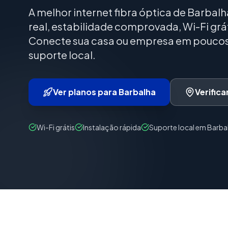
A melhor internet fibra óptica de Barbal
real, estabilidade comprovada, Wi-Fi gr
Conecte sua casa ou empresa em poucos 
suporte local.
Ver planos para Barbalha
Verific
Wi-Fi grátis
Instalação rápida
Suporte local em Barba