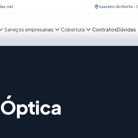
es.net
Juazeiro do Norte - 
Serviços empresariais
Cobertura
Contratos
Dúvidas
a Óptica