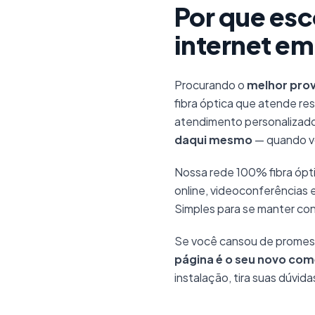
Por que esc
internet em
Procurando o
melhor prov
fibra óptica que atende re
atendimento personalizado
daqui mesmo
— quando vo
Nossa rede 100% fibra ópti
online, videoconferências 
Simples para se manter co
Se você cansou de promes
página é o seu novo co
instalação, tira suas dúvid