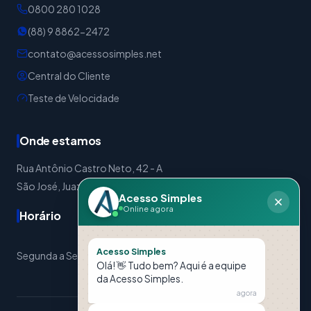
0800 280 1028
(88) 9 8862-2472
contato@acessosimples.net
Central do Cliente
Teste de Velocidade
Onde estamos
Rua Antônio Castro Neto, 42 - A
São José, Juazeiro do Norte - CE | CEP: 63024-310
Acesso Simples
Online agora
Horário
Acesso Simples
Segunda a Sexta: 08:00 às 17:30 Sábados: 08:00 às 12:00
Olá! 👋 Tudo bem? Aqui é a equipe
da Acesso Simples.
agora