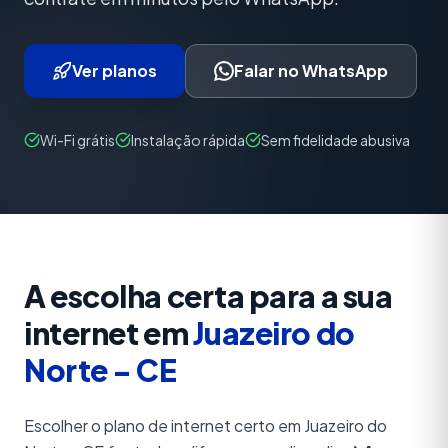
Ver planos
Falar no WhatsApp
Wi-Fi grátis
Instalação rápida
Sem fidelidade abusiva
A escolha certa para a sua
internet em
Juazeiro do
Norte - CE
Escolher o plano de internet certo em Juazeiro do