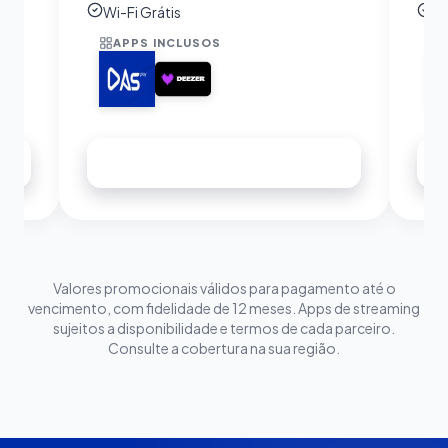
Wi-Fi Grátis
Wi
APPS INCLUSOS
Assinar agora
Valores promocionais válidos para pagamento até o
vencimento, com fidelidade de 12 meses. Apps de streaming
sujeitos a disponibilidade e termos de cada parceiro.
Consulte a cobertura na sua região.