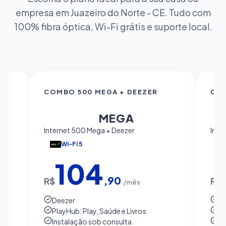
empresa em Juazeiro do Norte - CE. Tudo com
100% fibra óptica, Wi-Fi grátis e suporte local.
COMBO 500 MEGA + DEEZER
COM
500
MEGA
Internet 500 Mega + Deezer
Inte
Wi-Fi 5
104
,90
R$
R$
/mês
Deezer
S
PlayHub: Play, Saúde e Livros
Pl
Instalação sob consulta
In